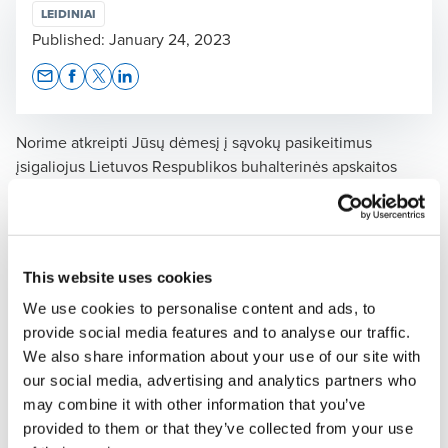
LEIDINIAI
Published:
January 24, 2023
Opens In A New Window/tab
Opens In A New Window/tab
Opens In A New Window/tab
Opens In A New Window/tab
Norime atkreipti Jūsų dėmesį į sąvokų pasikeitimus
įsigaliojus Lietuvos Respublikos buhalterinės apskaitos
įstatymo pakeitimui Nr.
IX-574
ir LR Įmonių finansinės
atskaitomybės įstatymo pakeitimui Nr.
XIV-681:
KAS PASIKEITĖ:
LR buhalterinės apskaitos įstatymas -
LR finansinės
This website uses cookies
apskaitos įstatymas
We use cookies to personalise content and ads, to
provide social media features and to analyse our traffic.
LR Įmonių finansinės atskaitomybės įstatymas -
LR Įmonių
We also share information about your use of our site with
atskaitomybės įstatymas
our social media, advertising and analytics partners who
Verslo apskaitos standartai -
Lietuvos finansinės
may combine it with other information that you’ve
atskaitomybės standartai
provided to them or that they’ve collected from your use