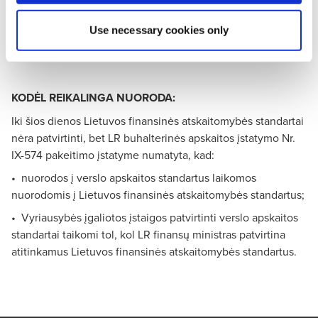
atskaitomybės standartai šių ataskaitų parengimo datai
Use necessary cookies only
dar nėra patvirtinti, todėl šios ataskaitos parengtos
vadovaujantis Verslo Apskaitos Standartais (toliau - VAS).
KODĖL REIKALINGA NUORODA:
Iki šios dienos Lietuvos finansinės atskaitomybės standartai
nėra patvirtinti, bet LR buhalterinės apskaitos įstatymo Nr.
IX-574 pakeitimo įstatyme numatyta, kad:
• nuorodos į verslo apskaitos standartus laikomos
nuorodomis į Lietuvos finansinės atskaitomybės standartus;
• Vyriausybės įgaliotos įstaigos patvirtinti verslo apskaitos
standartai taikomi tol, kol LR finansų ministras patvirtina
atitinkamus Lietuvos finansinės atskaitomybės standartus.