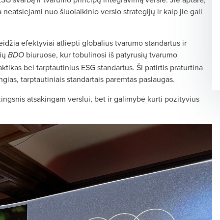
neatsiejami nuo šiuolaikinio verslo strategijų ir kaip jie gali
eidžia efektyviai atliepti globalius tvarumo standartus ir
lių
biuruose, kur tobulinosi iš patyrusių tvarumo
BDO
ktikas bei tarptautinius ESG standartus. Ši patirtis praturtina
gias, tarptautiniais standartais paremtas paslaugas.
žingsnis atsakingam verslui, bet ir galimybė kurti pozityvius