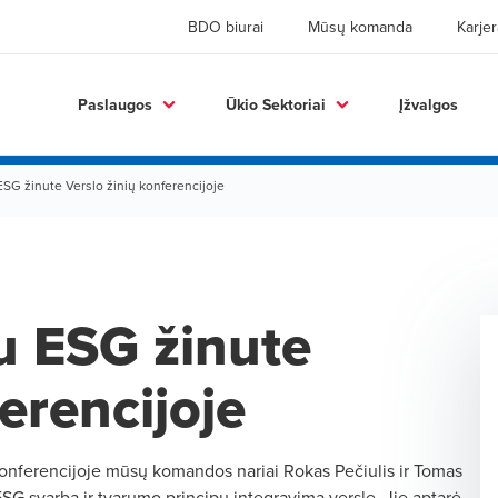
BDO biurai
Mūsų komanda
Karjer
Paslaugos
Ūkio Sektoriai
Įžvalgos
SG žinute Verslo žinių konferencijoje
u ESG žinute
erencijoje
onferencijoje mūsų komandos nariai Rokas Pečiulis ir Tomas
ESG svarbą ir tvarumo principų integravimą versle. Jie aptarė,