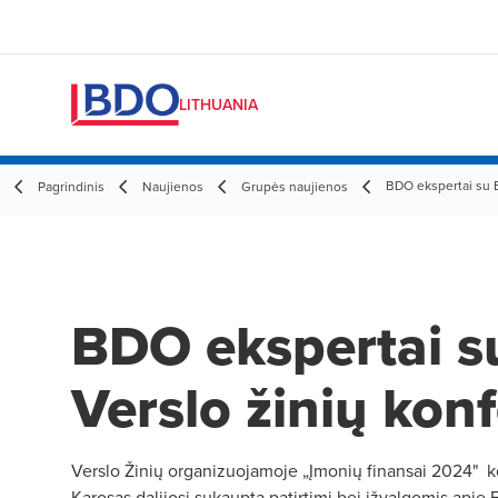
LITHUANIA
BDO ekspertai su E
Pagrindinis
Naujienos
Grupės naujienos
BDO ekspertai s
Verslo žinių konf
Verslo Žinių organizuojamoje „Įmonių finansai 2024" k
Karosas dalijosi sukaupta patirtimi bei įžvalgomis apie 