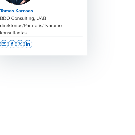
Tomas Karosas
BDO Consulting, UAB
direktorius/Partneris/Tvarumo
konsultantas
Opens In A New Window/tab
Opens In A New Window/tab
Opens In A New Window/tab
Opens In A New Window/tab