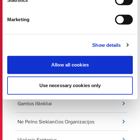
Statistics
.
Marketing
Prekyba
Show details
Finansai
Allow all cookies
Sveikatos Apsauga
Gamyba
Use necessary cookies only
Gamtos Ištekliai
Ne Pelno Siekiančios Organizacijos
Viešasis Sektorius