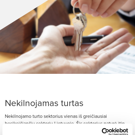
Nekilnojamas turtas
Nekilnojamo turto sektorius vienas iš greičiausiai
besikeičiančių sektorių Lietuvoje. Šis sektorius patyrė itin
didžiulius nuostolius krizės laikotarpiu ir kasmet susiduria