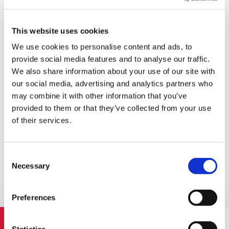
su naujais iššūkiais ir problemomis. Sektoriaus augimas
nestabilus, būdingi sezoniniai svyravimai bei labai jautrus
paklausos kitimas priklausomai nuo rinkos ekonomikos
This website uses cookies
tendencijų. Bankroto rizika išlieka viena pagrindinių šio
We use cookies to personalise content and ads, to
sektoriaus rizikų.
provide social media features and to analyse our traffic.
BDO profesionalai visada pasiruošę padėti Jums įvairiais
We also share information about your use of our site with
finansiniais klausimais. Pasinaudodami savo tarptautinio
our social media, advertising and analytics partners who
tinklo ištekliais bei vietine patirtimi, galime pasiūlyti Jums
may combine it with other information that you’ve
profesionalias audito, mokesčių, apskaitos ar konsultacijų
provided to them or that they’ve collected from your use
paslaugas bei pasidalinti savo įžvalgomis ir analizėmis.
of their services.
Mūsų komanda nuolat atnaujina savo žinias intensyviai
dirbdama ir atlikdama projektus nekilnojamo turto
sektoriuje.
Consent
Necessary
Selection
Preferences